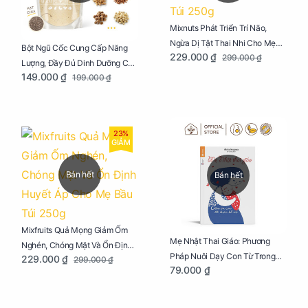
Mixnuts Phát Triển Trí Não,
Ngừa Dị Tật Thai Nhi Cho Mẹ
Bột Ngũ Cốc Cung Cấp Năng
229.000 ₫
299.000 ₫
Bầu Túi 250g
Lượng, Đầy Đủ Dinh Dưỡng Cho
149.000 ₫
199.000 ₫
Mẹ Bầu Túi 250g
23%
GIẢM
Bán hết
Bán hết
Mixfruits Quả Mọng Giảm Ốm
Mẹ Nhật Thai Giáo: Phương
Nghén, Chóng Mặt Và Ổn Định
Pháp Nuôi Dạy Con Từ Trong
229.000 ₫
299.000 ₫
Huyết Áp Cho Mẹ Bầu Túi 250g
79.000 ₫
Bụng Mẹ