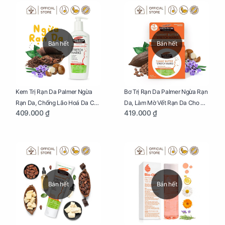
Mình Trong Hành Trình Nuôi
Con Bằng Sữa Mẹ
Bán hết
Bán hết
Kem Trị Rạn Da Palmer Ngừa
Bơ Trị Rạn Da Palmer Ngừa Rạn
Rạn Da, Chống Lão Hoá Da Cho
Da, Làm Mờ Vết Rạn Da Cho Mẹ
409.000 ₫
419.000 ₫
Mẹ Bầu Chai 250ml
Bầu Hũ 125g
Bán hết
Bán hết