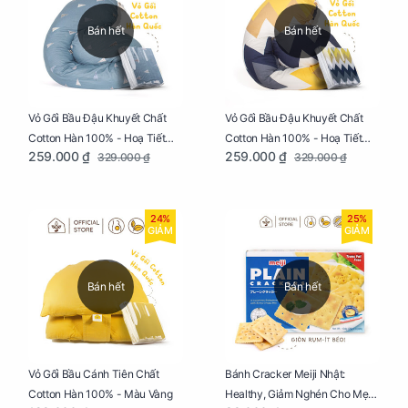
Bán hết
Bán hết
Vỏ Gối Bầu Đậu Khuyết Chất
Vỏ Gối Bầu Đậu Khuyết Chất
Cotton Hàn 100% - Hoạ Tiết
Cotton Hàn 100% - Hoạ Tiết
259.000 ₫
259.000 ₫
329.000 ₫
329.000 ₫
Thông Lạnh
Ziczac
24%
25%
GIẢM
GIẢM
Bán hết
Bán hết
Vỏ Gối Bầu Cánh Tiên Chất
Bánh Cracker Meiji Nhật:
Cotton Hàn 100% - Màu Vàng
Healthy, Giảm Nghén Cho Mẹ