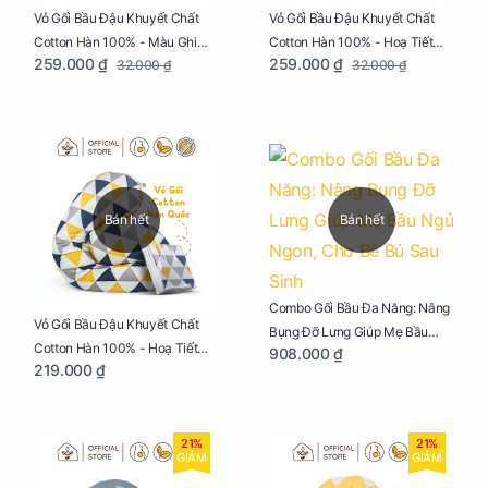
Vỏ Gối Bầu Đậu Khuyết Chất
Vỏ Gối Bầu Đậu Khuyết Chất
Cotton Hàn 100% - Màu Ghi
Cotton Hàn 100% - Hoạ Tiết
259.000 ₫
259.000 ₫
32.000 ₫
32.000 ₫
Xám
Xương Cá
Bán hết
Bán hết
Combo Gối Bầu Đa Năng: Nâng
Vỏ Gối Bầu Đậu Khuyết Chất
Bụng Đỡ Lưng Giúp Mẹ Bầu
Cotton Hàn 100% - Hoạ Tiết
908.000 ₫
Ngủ Ngon, Cho Bé Bú Sau Sinh
219.000 ₫
Tam Giác
21%
21%
GIẢM
GIẢM