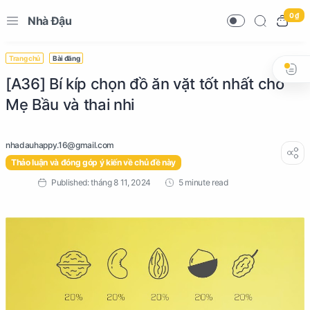
0 ₫
Nhà Đậu
Trang chủ
Bài đăng
[A36] Bí kíp chọn đồ ăn vặt tốt nhất cho
Mẹ Bầu và thai nhi
Thảo luận và đóng góp ý kiến về chủ đề này
5 minute read