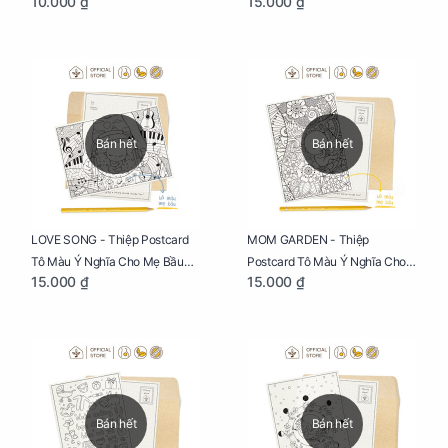
10.000 ₫
15.000 ₫
Biệt Dành Riêng Cho Mẹ Bầu
Sáng Tạo, Thư Giãn Và Hạnh
Phúc
Bán hết
Bán hết
LOVE SONG - Thiệp Postcard
MOM GARDEN - Thiệp
Tô Màu Ý Nghĩa Cho Mẹ Bầu
Postcard Tô Màu Ý Nghĩa Cho
15.000 ₫
15.000 ₫
Sáng Tạo, Thư Giãn Và Hạnh
Mẹ Bầu Sáng Tạo, Thư Giãn Và
Phúc
Hạnh Phúc
Bán hết
Bán hết