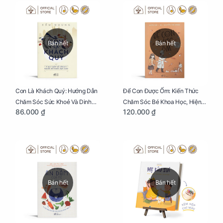
Bán hết
Bán hết
Con Là Khách Quý: Hướng Dẫn
Để Con Được Ốm: Kiến Thức
Chăm Sóc Sức Khoẻ Và Dinh
Chăm Sóc Bé Khoa Học, Hiện
86.000 ₫
120.000 ₫
Dưỡng Cho Bé
Đại
Bán hết
Bán hết