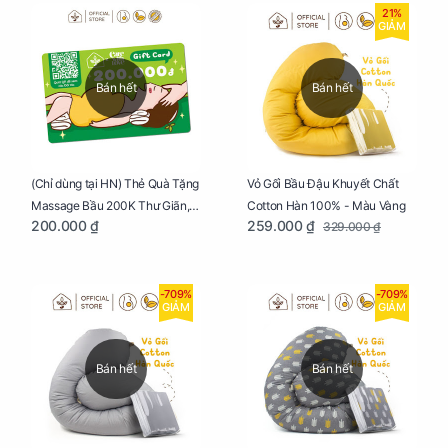
21%
GIẢM
Bán hết
Bán hết
Vỏ Gối Bầu Đậu Khuyết Chất
(Chỉ dùng tại HN) Thẻ Quà Tặng
Cotton Hàn 100% - Màu Vàng
Massage Bầu 200K Thư Giãn,
259.000 ₫
200.000 ₫
329.000 ₫
Tăng Tuần Hoàn Máu, Ngủ
Ngon
-709%
-709%
GIẢM
GIẢM
Bán hết
Bán hết