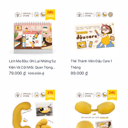
28%
GIẢM
Lịch Mẹ Bầu: Ghi Lại Những Sự
Thẻ Thành Viên Đậu Care 1
Kiện Và Cột Mốc Quan Trọng
Tháng
79.000 ₫
99.000 ₫
109.000 ₫
Của Mẹ Và Bé
21%
24%
GIẢM
GIẢM