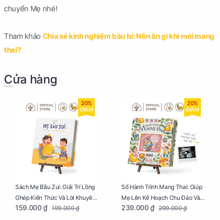
chuyển Mẹ nhé!
Tham khảo
Chia sẻ kinh nghiệm bầu bí: Nên ăn gì khi mới mang
thai?
Cửa hàng
20%
20%
GIẢM
GIẢM
Sách Mẹ Bầu Zui: Giải Trí Lồng
Sổ Hành Trình Mang Thai: Giúp
Ghép Kiến Thức Và Lời Khuyên
Mẹ Lên Kế Hoạch Chu Đáo Và
159.000 ₫
239.000 ₫
199.000 ₫
299.000 ₫
Mang Thai Bổ Ích
Lưu Giữ Kỷ Niệm Mang Thai