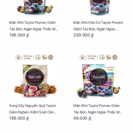
Mận Khô Taylor Prunes: Giảm
Mận Khô Hữu Cơ Taylor Prunes:
Táo Bón, Ngăn Ngừa Thiếu Máu
Giảm Táo Bón, Ngăn Ngừa
199.000 ₫
259.000 ₫
Cho Mẹ Bầu Túi 250g
Thiếu Máu Cho Mẹ Bầu Túi
250g
Bán hết
Bán hết
Sung Sấy Nguyên Quả Taylor:
Mận Khô Taylor Prunes: Giảm
Giảm Nghén, Kiểm Soát Cân
Táo Bón, Ngăn Ngừa Thiếu Máu
199.000 ₫
49.000 ₫
Nặng Cho Mẹ Bầu Túi 190g
Cho Mẹ Bầu Túi 50g