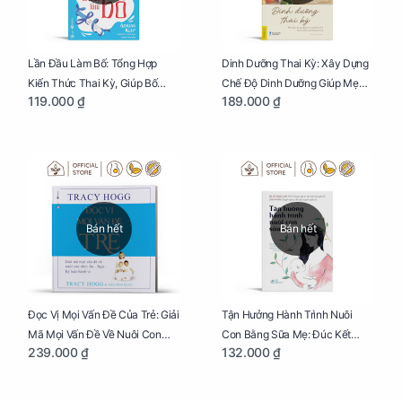
Lần Đầu Làm Bố: Tổng Hợp
Dinh Dưỡng Thai Kỳ: Xây Dựng
Kiến Thức Thai Kỳ, Giúp Bố
Chế Độ Dinh Dưỡng Giúp Mẹ
119.000 ₫
189.000 ₫
Thấu Hiểu Hơn Về Mẹ Bầu Và
Khỏe, Con Yêu Phát Triển Toàn
Quá Trình Phát Triển Của Con
Diện Và Thông Minh
Yêu
Bán hết
Bán hết
Đọc Vị Mọi Vấn Đề Của Trẻ: Giải
Tận Hưởng Hành Trình Nuôi
Mã Mọi Vấn Đề Về Nuôi Con
Con Bằng Sữa Mẹ: Đúc Kết
239.000 ₫
132.000 ₫
Nhỏ (Ăn, Ngủ, Kỷ Luật Hành Vi),
Những Kiến Thức Quý Báu Về
Giúp Bố Mẹ Nuôi Con Nhàn
Sữa Mẹ, Giúp Các Bà Mẹ Tự Tin
Tênh
Thực Hiện Thiên Chức Của