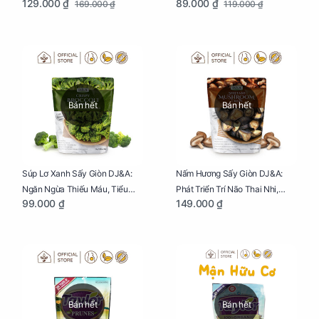
129.000 ₫
89.000 ₫
169.000 ₫
119.000 ₫
Bầu Hộp 104g
Bán hết
Bán hết
Súp Lơ Xanh Sấy Giòn DJ&A:
Nấm Hương Sấy Giòn DJ&A:
Ngăn Ngừa Thiếu Máu, Tiểu
Phát Triển Trí Não Thai Nhi,
99.000 ₫
149.000 ₫
Đường, Dị Tật Thai Nhi Túi 25g
Giảm Mệt Mỏi Cho Mẹ Bầu Túi
65g
Bán hết
Bán hết