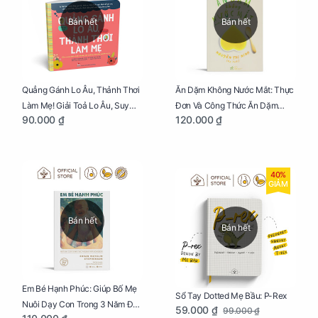
Bán hết
Bán hết
Quẳng Gánh Lo Âu, Thảnh Thơi
Ăn Dặm Không Nước Mắt: Thực
Làm Mẹ! Giải Toả Lo Âu, Suy
Đơn Và Công Thức Ăn Dặm
90.000 ₫
120.000 ₫
Nghĩ Tiêu Cực Cho Mẹ
Kiểu Nhật
40%
GIẢM
Bán hết
Bán hết
Em Bé Hạnh Phúc: Giúp Bố Mẹ
Sổ Tay Dotted Mẹ Bầu: P-Rex
Nuôi Dạy Con Trong 3 Năm Đầu
59.000 ₫
99.000 ₫