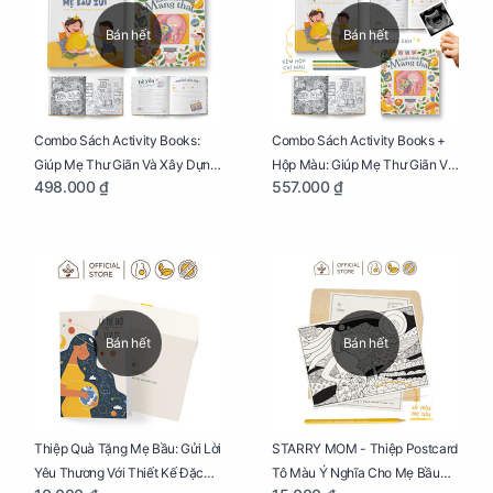
Bán hết
Bán hết
Combo Sách Activity Books:
Combo Sách Activity Books +
Giúp Mẹ Thư Giãn Và Xây Dựng
Hộp Màu: Giúp Mẹ Thư Giãn Và
498.000 ₫
557.000 ₫
Thai Kỳ Chu Đáo
Xây Dựng Thai Kỳ Chu Đáo
Bán hết
Bán hết
Thiệp Quà Tặng Mẹ Bầu: Gửi Lời
STARRY MOM - Thiệp Postcard
Yêu Thương Với Thiết Kế Đặc
Tô Màu Ý Nghĩa Cho Mẹ Bầu