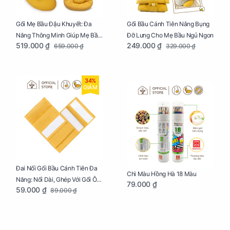
Gối Mẹ Bầu Đậu Khuyết: Đa
Gối Bầu Cánh Tiên Nâng Bụng
Năng Thông Minh Giúp Mẹ Bầu
Đỡ Lưng Cho Mẹ Bầu Ngủ Ngon
519.000 ₫
249.000 ₫
659.000 ₫
329.000 ₫
Ngủ Ngon, Cho Bé Bú Sau Sinh
34%
GIẢM
Đai Nối Gối Bầu Cánh Tiên Đa
Chì Màu Hồng Hà 18 Màu
Năng: Nối Dài, Ghép Với Gối Ôm
79.000 ₫
59.000 ₫
89.000 ₫
Dễ Dàng