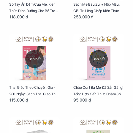
Sổ Tay Ăn Dặm Của Mẹ: Kiến
Sách Mẹ Bầu Zui + Hộp Màu:
Thức Dinh Dưỡng Cho Bé Trong
Giải Trí Lồng Ghép Kiến Thức Và
118.000 ₫
258.000 ₫
Tuổi Ăn Dặm
Lời Khuyên Mang Thai Bổ Ích
Bán hết
Bán hết
Thai Giáo Theo Chuyên Gia -
Chào Con! Ba Mẹ Đã Sẵn Sàng!
280 Ngày: Sách Thai Giáo Thiết
Tổng Hợp Kiến Thức Chăm Sóc
115.000 ₫
95.000 ₫
Thực Nhất Cho Mẹ Bầu
Trẻ Sơ Sinh