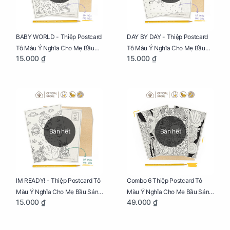
BABY WORLD - Thiệp Postcard
DAY BY DAY - Thiệp Postcard
Tô Màu Ý Nghĩa Cho Mẹ Bầu
Tô Màu Ý Nghĩa Cho Mẹ Bầu
15.000 ₫
15.000 ₫
Sáng Tạo, Thư Giãn Và Hạnh
Sáng Tạo, Thư Giãn Và Hạnh
Phúc
Phúc
Bán hết
Bán hết
IM READY! - Thiệp Postcard Tô
Combo 6 Thiệp Postcard Tô
Màu Ý Nghĩa Cho Mẹ Bầu Sáng
Màu Ý Nghĩa Cho Mẹ Bầu Sáng
15.000 ₫
49.000 ₫
Tạo, Thư Giãn Và Hạnh Phúc
Tạo, Thư Giãn Và Hạnh Phúc