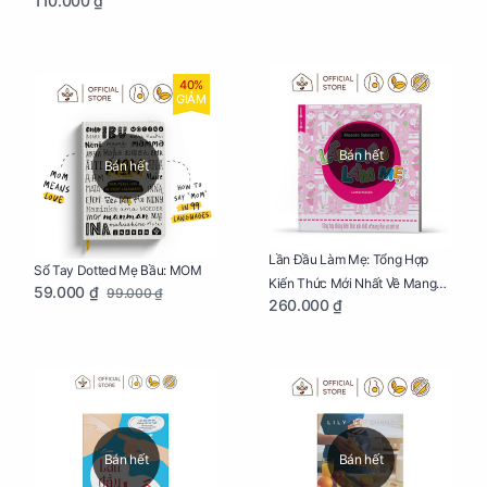
110.000 ₫
Đời
40%
GIẢM
Bán hết
Bán hết
Lần Đầu Làm Mẹ: Tổng Hợp
Sổ Tay Dotted Mẹ Bầu: MOM
Kiến Thức Mới Nhất Về Mang
59.000 ₫
99.000 ₫
260.000 ₫
Thai Và Sinh Nở Cho Mẹ Bầu
Bán hết
Bán hết