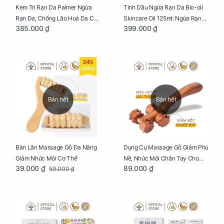
Kem Trị Rạn Da Palmer Ngừa
Tinh Dầu Ngừa Rạn Da Bio-oil
Rạn Da, Chống Lão Hoá Da Cho
Skincare Oil 125ml: Ngừa Rạn
385.000 ₫
399.000 ₫
Mẹ Bầu Tuýp 125g
Da, Chăm Sóc Da Toàn Diện
Cho Mẹ Bầu
34%
GIẢM
Bán hết
Bán hết
Bàn Lăn Massage Gỗ Đa Năng
Dụng Cụ Massage Gỗ Giảm Phù
Giảm Nhức Mỏi Cơ Thể
Nề, Nhức Mỏi Chân Tay Cho
39.000 ₫
89.000 ₫
59.000 ₫
Mẹ Bầu