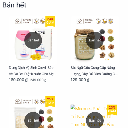
Bán hết
24%
GIẢM
Bán hết
Bán hết
Dung Dịch Vệ Sinh Crevil Bảo
Bột Ngũ Cốc Cung Cấp Năng
Vệ Cô Bé, Diệt Khuẩn Cho Mẹ
Lượng, Đầy Đủ Dinh Dưỡng Cho
189.000 ₫
129.000 ₫
249.000 ₫
Bầu Chai 100ml
Mẹ Bầu Hũ 250g
25%
GIẢM
23%
GIẢM
Bán hết
Bán hết