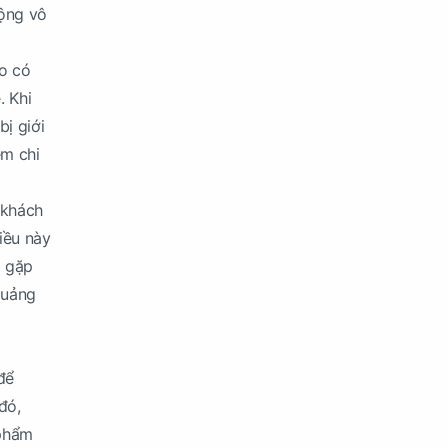
cộng vô
áo có
. Khi
ị giới
ệm chi
 khách
iều này
g gặp
quảng
để
đó,
 phẩm