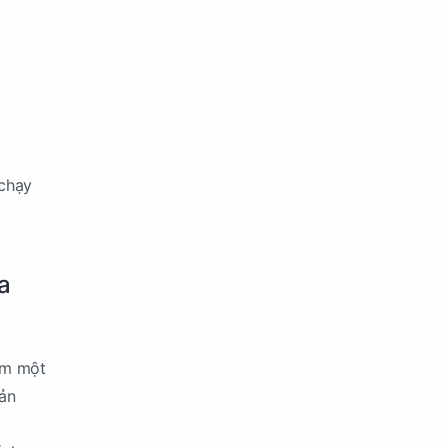
 chạy
a
iếm một
sản