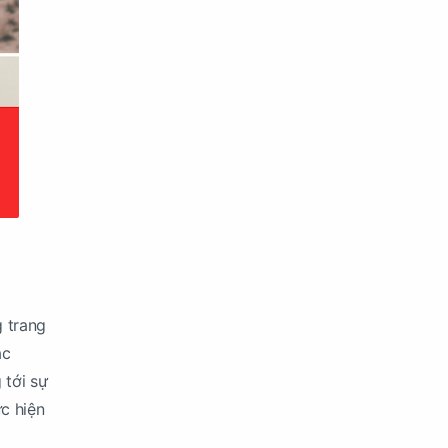
g trang
ác
 tới sự
c hiện