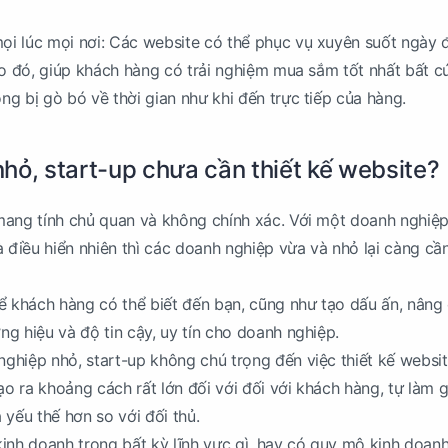
i lúc mọi nơi: Các website có thể phục vụ xuyên suốt ngày 
Do đó, giúp khách hàng có trải nghiệm mua sắm tốt nhất bất c
g bị gò bó về thời gian như khi đến trực tiếp của hàng.
hỏ, start-up chưa cần thiết kế website?
ang tính chủ quan và không chính xác. Với một doanh nghiệp
à điều hiển nhiên thì các doanh nghiệp vừa và nhỏ lại càng cầ
ể khách hàng có thể biết đến bạn, cũng như tạo dấu ấn, nâng
g hiệu và độ tin cậy, uy tín cho doanh nghiệp.
ghiệp nhỏ, start-up không chú trọng đến việc thiết kế websi
ạo ra khoảng cách rất lớn đối với đối với khách hàng, tự làm 
 yếu thế hơn so với đối thủ.
inh doanh trong bất kỳ lĩnh vực gì, hay có quy mô kinh doanh