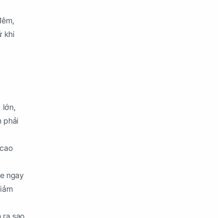
đêm,
ứ khi
 lớn,
n phải
 cao
te ngay
giảm
 ra sao