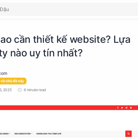
sao cần thiết kế website? Lựa
y nào uy tín nhất?
 về chủ đề này
6 minute read