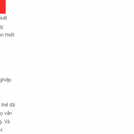
 kết
ng
n thiết
nghiệp
 thể đã
họ vẫn
g. Và
ột