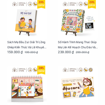
20%
20%
GIẢM
GIẢM
Sách Mẹ Bầu Zui: Giải Trí Lồng
Sổ Hành Trình Mang Thai: Giúp
Ghép Kiến Thức Và Lời Khuyên
Mẹ Lên Kế Hoạch Chu Đáo Và
159.000 ₫
239.000 ₫
199.000 ₫
299.000 ₫
Mang Thai Bổ Ích
Lưu Giữ Kỷ Niệm Mang Thai
28%
GIẢM