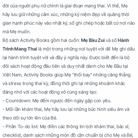
đời của người phụ nữ chính là giai đoạn mang thai. Vì thế, Mẹ
hãy lưu giữ những cảm xúc, những kỷ niệm đẹp về quãng thời
gian hạnh phúc này vào nhật ký, sổ ghi chép hoặc bất cứ nơi nào
mà Mẹ muốn.
Bộ sách Activity Books gồm hai cuốn:
Mẹ Bầu Zui
và sổ
Hành
Trình Mang Thai
là một trong những nơi tuyệt vời để Mẹ ghi dấu
lại hành trình tuyệt vời và đầy ý nghĩa này. Được biết đến là bộ
đôi sách hoạt động đầu tiên và duy nhất dành cho Mẹ Bầu tại
Việt Nam, Activity Books giúp Mẹ "thổi bay" những căng thẳng
và stress trong thai kỳ, đồng thời ghi lại những khoảnh khắc
đáng nhớ với các hoạt động vô cùng sáng tạo:
- Countdown: Mẹ đếm ngược đến ngày gặp con yêu.
- Mỗi lần khám thai, Mẹ hãy lưu lại những bức hình siêu âm và
theo dõi sự lớn lên của Bé.
- Phần To-do list: Mẹ điền các thông tin lịch khám thai, bác sĩ,
checklist, danh sách những món đồ cần chuẩn bị cho Mẹ và Bé,