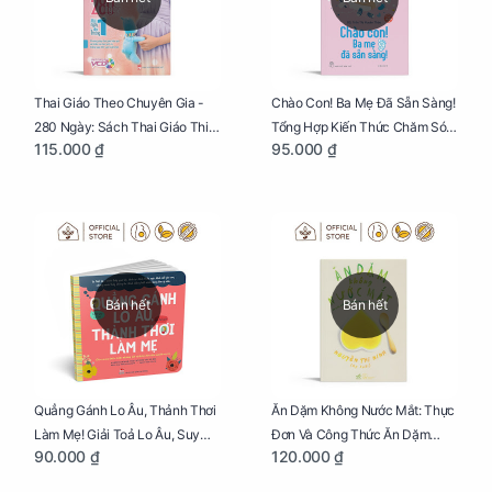
Thai Giáo Theo Chuyên Gia -
Chào Con! Ba Mẹ Đã Sẵn Sàng!
280 Ngày: Sách Thai Giáo Thiết
Tổng Hợp Kiến Thức Chăm Sóc
115.000 ₫
95.000 ₫
Thực Nhất Cho Mẹ Bầu
Trẻ Sơ Sinh
Bán hết
Bán hết
Quẳng Gánh Lo Âu, Thảnh Thơi
Ăn Dặm Không Nước Mắt: Thực
Làm Mẹ! Giải Toả Lo Âu, Suy
Đơn Và Công Thức Ăn Dặm
90.000 ₫
120.000 ₫
Nghĩ Tiêu Cực Cho Mẹ
Kiểu Nhật