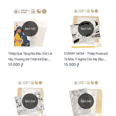
Bán hết
Bán hết
Thiệp Quà Tặng Mẹ Bầu: Gửi Lời
STARRY MOM - Thiệp Postcard
Yêu Thương Với Thiết Kế Đặc
Tô Màu Ý Nghĩa Cho Mẹ Bầu
10.000 ₫
15.000 ₫
Biệt Dành Riêng Cho Mẹ Bầu
Sáng Tạo, Thư Giãn Và Hạnh
Phúc
Bán hết
Bán hết