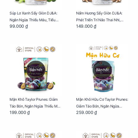
Súp Lơ Xanh Sấy Giòn DJ&A:
Nấm Hương Sấy Giòn DJ&A:
Ngăn Ngừa Thiếu Máu, Tiểu
Phát Triển Trí Não Thai Nhi,
99.000 ₫
149.000 ₫
Đường, Dị Tật Thai Nhi Túi 25g
Giảm Mệt Mỏi Cho Mẹ Bầu Túi
65g
Bán hết
Bán hết
Mận Khô Taylor Prunes: Giảm
Mận Khô Hữu Cơ Taylor Prunes:
Táo Bón, Ngăn Ngừa Thiếu Máu
Giảm Táo Bón, Ngăn Ngừa
199.000 ₫
259.000 ₫
Cho Mẹ Bầu Túi 250g
Thiếu Máu Cho Mẹ Bầu Túi
250g