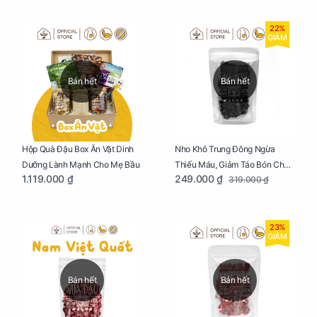
22%
GIẢM
Bán hết
Bán hết
Nho Khô Trung Đông Ngừa
Hộp Quà Đậu Box Ăn Vặt Dinh
Thiếu Máu, Giảm Táo Bón Cho
Dưỡng Lành Mạnh Cho Mẹ Bầu
249.000 ₫
1.119.000 ₫
319.000 ₫
Mẹ Bầu Túi 250g
23%
GIẢM
Bán hết
Bán hết