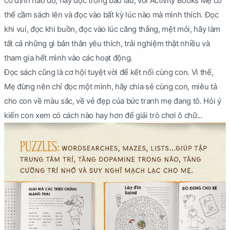
cố định nào đó, hay đọc trong bao lâu, với Activity Books Mẹ có
thể cầm sách lên và đọc vào bất kỳ lúc nào mà mình thích. Đọc
khi vui, đọc khi buồn, đọc vào lúc căng thẳng, mệt mỏi, hãy làm
tất cả những gì bản thân yêu thích, trải nghiệm thật nhiều và
tham gia hết mình vào các hoạt động.
Đọc sách cũng là cơ hội tuyệt vời để kết nối cùng con. Vì thế,
Mẹ đừng nên chỉ đọc một mình, hãy chia sẻ cùng con, miêu tả
cho con về màu sắc, về vẻ đẹp của bức tranh mẹ đang tô. Hỏi ý
kiến con xem có cách nào hay hơn để giải trò chơi ô chữ...