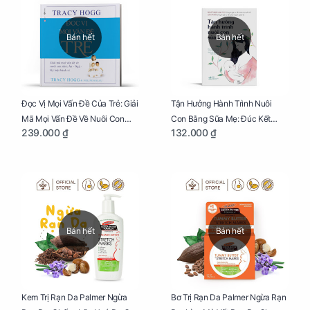
Bán hết
Bán hết
Đọc Vị Mọi Vấn Đề Của Trẻ: Giải
Tận Hưởng Hành Trình Nuôi
Mã Mọi Vấn Đề Về Nuôi Con
Con Bằng Sữa Mẹ: Đúc Kết
239.000 ₫
132.000 ₫
Nhỏ (Ăn, Ngủ, Kỷ Luật Hành Vi),
Những Kiến Thức Quý Báu Về
Giúp Bố Mẹ Nuôi Con Nhàn
Sữa Mẹ, Giúp Các Bà Mẹ Tự Tin
Tênh
Thực Hiện Thiên Chức Của
Mình Trong Hành Trình Nuôi
Con Bằng Sữa Mẹ
Bán hết
Bán hết
Kem Trị Rạn Da Palmer Ngừa
Bơ Trị Rạn Da Palmer Ngừa Rạn