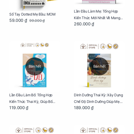
Lần Đầu Làm Mẹ: Tổng Hợp
Sổ Tay Dotted Mẹ Bầu: MOM
Kiến Thức Mới Nhất Về Mang
59.000 ₫
99.000 ₫
260.000 ₫
Thai Và Sinh Nở Cho Mẹ Bầu
Bán hết
Bán hết
Lần Đầu Làm Bố: Tổng Hợp
Dinh Dưỡng Thai Kỳ: Xây Dựng
Kiến Thức Thai Kỳ, Giúp Bố
Chế Độ Dinh Dưỡng Giúp Mẹ
119.000 ₫
189.000 ₫
Thấu Hiểu Hơn Về Mẹ Bầu Và
Khỏe, Con Yêu Phát Triển Toàn
Quá Trình Phát Triển Của Con
Diện Và Thông Minh
Yêu