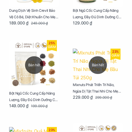
Dung Dịch Vệ Sinh Crevil Bảo
Bột Ngũ Cốc Cung Cấp Năng
Vệ Cô Bé, Diệt Khuẩn Cho Mẹ
Lượng, Đầy Đủ Dinh Dưỡng Cho
189.000 ₫
129.000 ₫
249.000 ₫
Bầu Chai 100ml
Mẹ Bầu Hũ 250g
25%
GIẢM
23%
GIẢM
Bán hết
Bán hết
Mixnuts Phát Triển Trí Não,
Ngừa Dị Tật Thai Nhi Cho Mẹ
Bột Ngũ Cốc Cung Cấp Năng
229.000 ₫
299.000 ₫
Bầu Túi 250g
Lượng, Đầy Đủ Dinh Dưỡng Cho
149.000 ₫
199.000 ₫
Mẹ Bầu Túi 250g
23%