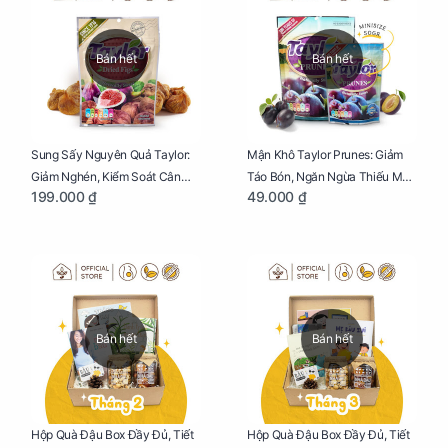
Bán hết
Bán hết
Sung Sấy Nguyên Quả Taylor:
Mận Khô Taylor Prunes: Giảm
Giảm Nghén, Kiểm Soát Cân
Táo Bón, Ngăn Ngừa Thiếu Máu
199.000 ₫
49.000 ₫
Nặng Cho Mẹ Bầu Túi 190g
Cho Mẹ Bầu Túi 50g
Bán hết
Bán hết
Hộp Quà Đậu Box Đầy Đủ, Tiết
Hộp Quà Đậu Box Đầy Đủ, Tiết