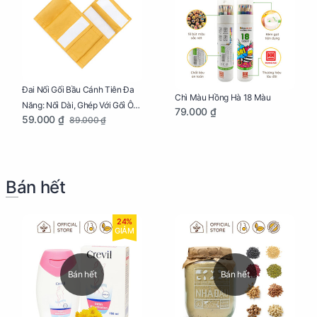
Đai Nối Gối Bầu Cánh Tiên Đa
Chì Màu Hồng Hà 18 Màu
Năng: Nối Dài, Ghép Với Gối Ôm
79.000 ₫
59.000 ₫
89.000 ₫
Dễ Dàng
Bán hết
24%
GIẢM
Bán hết
Bán hết