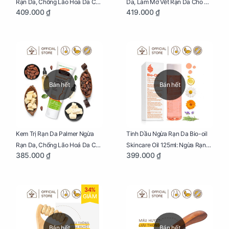
Rạn Da, Chống Lão Hoá Da Cho
Da, Làm Mờ Vết Rạn Da Cho Mẹ
409.000 ₫
419.000 ₫
Mẹ Bầu Chai 250ml
Bầu Hũ 125g
Bán hết
Bán hết
Kem Trị Rạn Da Palmer Ngừa
Tinh Dầu Ngừa Rạn Da Bio-oil
Rạn Da, Chống Lão Hoá Da Cho
Skincare Oil 125ml: Ngừa Rạn
385.000 ₫
399.000 ₫
Mẹ Bầu Tuýp 125g
Da, Chăm Sóc Da Toàn Diện
Cho Mẹ Bầu
34%
GIẢM
Bán hết
Bán hết