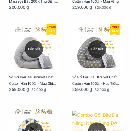
Cotton Hàn 100% - Màu Vàng
Massage Bầu 200K Thư Giãn,
259.000 ₫
200.000 ₫
329.000 ₫
Tăng Tuần Hoàn Máu, Ngủ
Ngon
-709%
-709%
GIẢM
GIẢM
Bán hết
Bán hết
Vỏ Gối Bầu Đậu Khuyết Chất
Vỏ Gối Bầu Đậu Khuyết Chất
Cotton Hàn 100% - Màu Ghi
Cotton Hàn 100% - Hoạ Tiết
259.000 ₫
259.000 ₫
32.000 ₫
32.000 ₫
Xám
Xương Cá