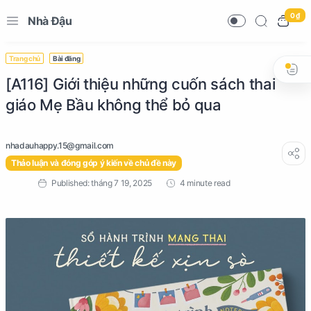
0 ₫
Nhà Đậu
Trang chủ
Bài đăng
[A116] Giới thiệu những cuốn sách thai
giáo Mẹ Bầu không thể bỏ qua
Thảo luận và đóng góp ý kiến về chủ đề này
4 minute read