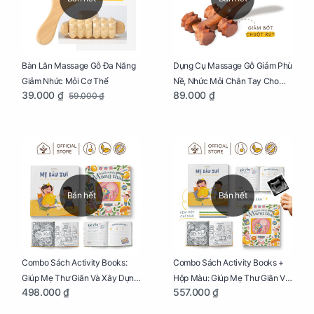
Bàn Lăn Massage Gỗ Đa Năng
Dụng Cụ Massage Gỗ Giảm Phù
Giảm Nhức Mỏi Cơ Thể
Nề, Nhức Mỏi Chân Tay Cho
39.000 ₫
89.000 ₫
59.000 ₫
Mẹ Bầu
Bán hết
Bán hết
Combo Sách Activity Books:
Combo Sách Activity Books +
Giúp Mẹ Thư Giãn Và Xây Dựng
Hộp Màu: Giúp Mẹ Thư Giãn Và
498.000 ₫
557.000 ₫
Thai Kỳ Chu Đáo
Xây Dựng Thai Kỳ Chu Đáo