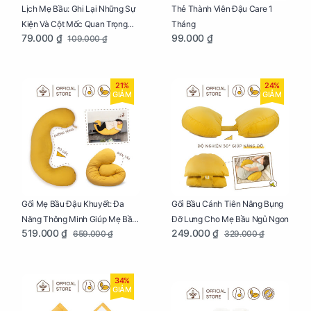
Lịch Mẹ Bầu: Ghi Lại Những Sự
Thẻ Thành Viên Đậu Care 1
Kiện Và Cột Mốc Quan Trọng
Tháng
79.000 ₫
99.000 ₫
109.000 ₫
Của Mẹ Và Bé
21%
24%
GIẢM
GIẢM
Gối Mẹ Bầu Đậu Khuyết: Đa
Gối Bầu Cánh Tiên Nâng Bụng
Năng Thông Minh Giúp Mẹ Bầu
Đỡ Lưng Cho Mẹ Bầu Ngủ Ngon
519.000 ₫
249.000 ₫
659.000 ₫
329.000 ₫
Ngủ Ngon, Cho Bé Bú Sau Sinh
34%
GIẢM