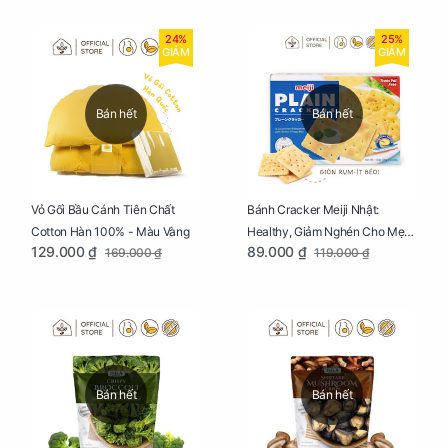
24%
25%
GIẢM
GIẢM
Bán hết
Bán hết
Vỏ Gối Bầu Cánh Tiên Chất
Bánh Cracker Meiji Nhật:
Cotton Hàn 100% - Màu Vàng
Healthy, Giảm Nghén Cho Mẹ
129.000 ₫
89.000 ₫
169.000 ₫
119.000 ₫
Bầu Hộp 104g
Bán hết
Bán hết