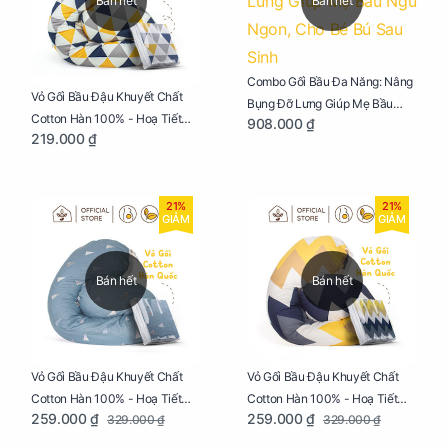
Bán hết
Bán hết
Combo Gối Bầu Đa Năng: Nâng
Vỏ Gối Bầu Đậu Khuyết Chất
Bụng Đỡ Lưng Giúp Mẹ Bầu
Cotton Hàn 100% - Hoạ Tiết
908.000 ₫
Ngủ Ngon, Cho Bé Bú Sau Sinh
219.000 ₫
Tam Giác
21%
21%
GIẢM
GIẢM
Bán hết
Bán hết
Vỏ Gối Bầu Đậu Khuyết Chất
Vỏ Gối Bầu Đậu Khuyết Chất
Cotton Hàn 100% - Hoạ Tiết
Cotton Hàn 100% - Hoạ Tiết
259.000 ₫
259.000 ₫
329.000 ₫
329.000 ₫
Thông Lạnh
Ziczac