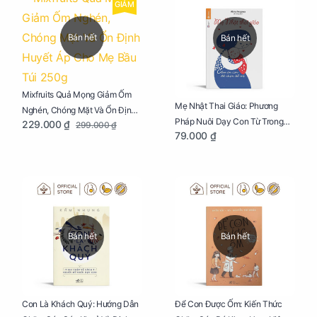
GIẢM
Bán hết
Bán hết
Mixfruits Quả Mọng Giảm Ốm
Mẹ Nhật Thai Giáo: Phương
Nghén, Chóng Mặt Và Ổn Định
Pháp Nuôi Dạy Con Từ Trong
229.000 ₫
299.000 ₫
Huyết Áp Cho Mẹ Bầu Túi 250g
79.000 ₫
Bụng Mẹ
Bán hết
Bán hết
Con Là Khách Quý: Hướng Dẫn
Để Con Được Ốm: Kiến Thức