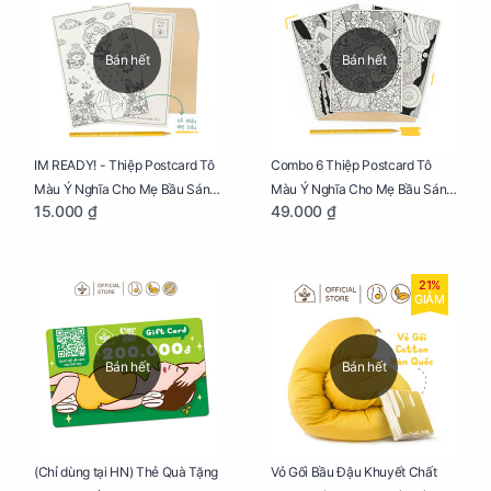
Bán hết
Bán hết
IM READY! - Thiệp Postcard Tô
Combo 6 Thiệp Postcard Tô
Màu Ý Nghĩa Cho Mẹ Bầu Sáng
Màu Ý Nghĩa Cho Mẹ Bầu Sáng
15.000 ₫
49.000 ₫
Tạo, Thư Giãn Và Hạnh Phúc
Tạo, Thư Giãn Và Hạnh Phúc
21%
GIẢM
Bán hết
Bán hết
Vỏ Gối Bầu Đậu Khuyết Chất
(Chỉ dùng tại HN) Thẻ Quà Tặng