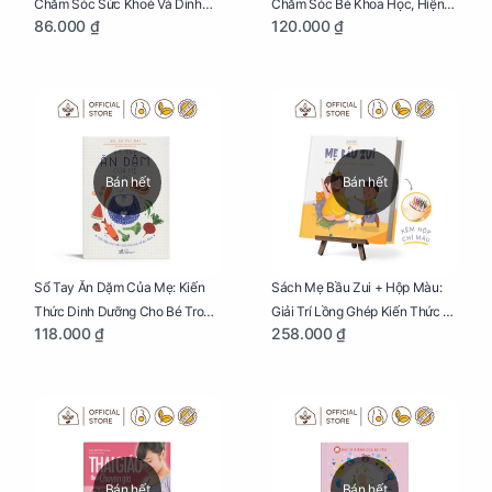
Chăm Sóc Sức Khoẻ Và Dinh
Chăm Sóc Bé Khoa Học, Hiện
86.000 ₫
120.000 ₫
Dưỡng Cho Bé
Đại
Bán hết
Bán hết
Sổ Tay Ăn Dặm Của Mẹ: Kiến
Sách Mẹ Bầu Zui + Hộp Màu:
Thức Dinh Dưỡng Cho Bé Trong
Giải Trí Lồng Ghép Kiến Thức Và
118.000 ₫
258.000 ₫
Tuổi Ăn Dặm
Lời Khuyên Mang Thai Bổ Ích
Bán hết
Bán hết