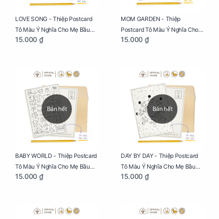
LOVE SONG - Thiệp Postcard
MOM GARDEN - Thiệp
Tô Màu Ý Nghĩa Cho Mẹ Bầu
Postcard Tô Màu Ý Nghĩa Cho
15.000 ₫
15.000 ₫
Sáng Tạo, Thư Giãn Và Hạnh
Mẹ Bầu Sáng Tạo, Thư Giãn Và
Phúc
Hạnh Phúc
Bán hết
Bán hết
BABY WORLD - Thiệp Postcard
DAY BY DAY - Thiệp Postcard
Tô Màu Ý Nghĩa Cho Mẹ Bầu
Tô Màu Ý Nghĩa Cho Mẹ Bầu
15.000 ₫
15.000 ₫
Sáng Tạo, Thư Giãn Và Hạnh
Sáng Tạo, Thư Giãn Và Hạnh
Phúc
Phúc