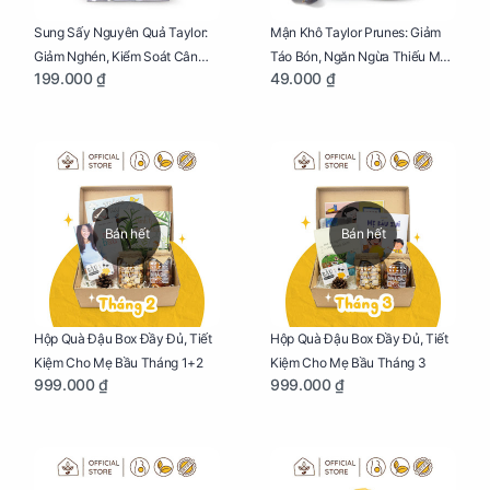
Sung Sấy Nguyên Quả Taylor:
Mận Khô Taylor Prunes: Giảm
Giảm Nghén, Kiểm Soát Cân
Táo Bón, Ngăn Ngừa Thiếu Máu
199.000 ₫
49.000 ₫
Nặng Cho Mẹ Bầu Túi 190g
Cho Mẹ Bầu Túi 50g
Bán hết
Bán hết
Hộp Quà Đậu Box Đầy Đủ, Tiết
Hộp Quà Đậu Box Đầy Đủ, Tiết
Kiệm Cho Mẹ Bầu Tháng 1+2
Kiệm Cho Mẹ Bầu Tháng 3
999.000 ₫
999.000 ₫