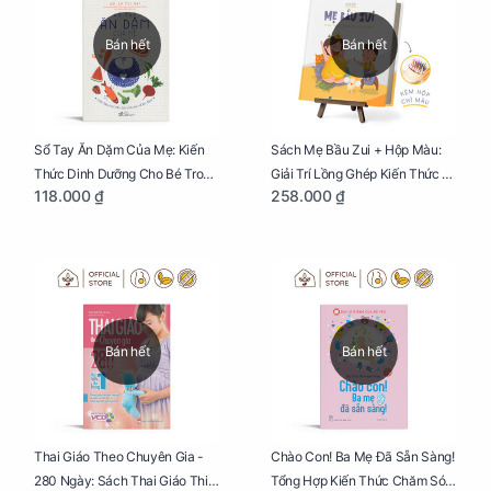
Bán hết
Bán hết
Sổ Tay Ăn Dặm Của Mẹ: Kiến
Sách Mẹ Bầu Zui + Hộp Màu:
Thức Dinh Dưỡng Cho Bé Trong
Giải Trí Lồng Ghép Kiến Thức Và
118.000 ₫
258.000 ₫
Tuổi Ăn Dặm
Lời Khuyên Mang Thai Bổ Ích
Bán hết
Bán hết
Thai Giáo Theo Chuyên Gia -
Chào Con! Ba Mẹ Đã Sẵn Sàng!
280 Ngày: Sách Thai Giáo Thiết
Tổng Hợp Kiến Thức Chăm Sóc