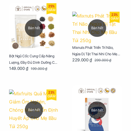
25%
GIẢM
23%
GIẢM
Bán hết
Bán hết
Mixnuts Phát Triển Trí Não,
Ngừa Dị Tật Thai Nhi Cho Mẹ
Bột Ngũ Cốc Cung Cấp Năng
229.000 ₫
299.000 ₫
Bầu Túi 250g
Lượng, Đầy Đủ Dinh Dưỡng Cho
149.000 ₫
199.000 ₫
Mẹ Bầu Túi 250g
23%
GIẢM
Bán hết
Bán hết