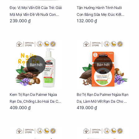
Đọc Vị Mọi Vấn Đề Của Trẻ: Giải
Tận Hưởng Hành Trình Nuôi
Mã Mọi Vấn Đề Về Nuôi Con
Con Bằng Sữa Mẹ: Đúc Kết
239.000 ₫
132.000 ₫
Nhỏ (Ăn, Ngủ, Kỷ Luật Hành Vi),
Những Kiến Thức Quý Báu Về
Giúp Bố Mẹ Nuôi Con Nhàn
Sữa Mẹ, Giúp Các Bà Mẹ Tự Tin
Tênh
Thực Hiện Thiên Chức Của
Mình Trong Hành Trình Nuôi
Con Bằng Sữa Mẹ
Bán hết
Bán hết
Kem Trị Rạn Da Palmer Ngừa
Bơ Trị Rạn Da Palmer Ngừa Rạn
Rạn Da, Chống Lão Hoá Da Cho
Da, Làm Mờ Vết Rạn Da Cho Mẹ
409.000 ₫
419.000 ₫
Mẹ Bầu Chai 250ml
Bầu Hũ 125g