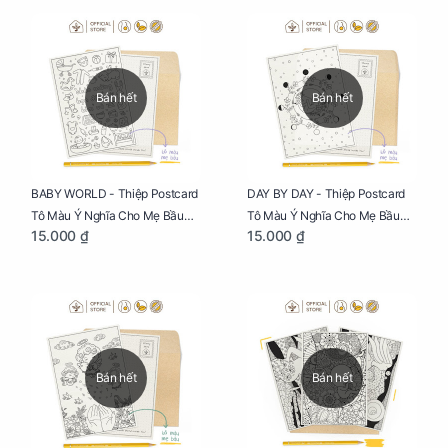
Bán hết
Bán hết
BABY WORLD - Thiệp Postcard
DAY BY DAY - Thiệp Postcard
Tô Màu Ý Nghĩa Cho Mẹ Bầu
Tô Màu Ý Nghĩa Cho Mẹ Bầu
15.000 ₫
15.000 ₫
Sáng Tạo, Thư Giãn Và Hạnh
Sáng Tạo, Thư Giãn Và Hạnh
Phúc
Phúc
Bán hết
Bán hết