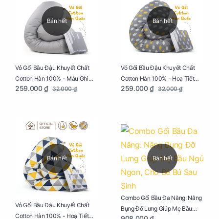
Bán hết
Bán hết
Vỏ Gối Bầu Đậu Khuyết Chất
Vỏ Gối Bầu Đậu Khuyết Chất
Cotton Hàn 100% - Màu Ghi
Cotton Hàn 100% - Hoạ Tiết
259.000 ₫
259.000 ₫
32.000 ₫
32.000 ₫
Xám
Xương Cá
Bán hết
Bán hết
Combo Gối Bầu Đa Năng: Nâng
Vỏ Gối Bầu Đậu Khuyết Chất
Bụng Đỡ Lưng Giúp Mẹ Bầu
Cotton Hàn 100% - Hoạ Tiết
908.000 ₫