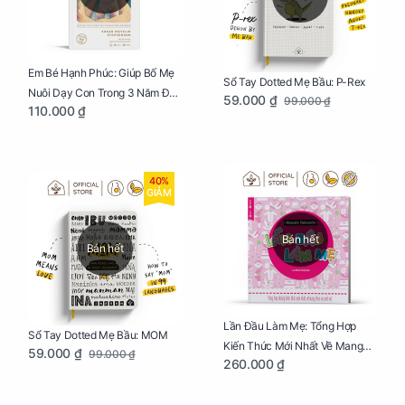
Em Bé Hạnh Phúc: Giúp Bố Mẹ
Sổ Tay Dotted Mẹ Bầu: P-Rex
Nuôi Dạy Con Trong 3 Năm Đầu
59.000 ₫
99.000 ₫
110.000 ₫
Đời
40%
GIẢM
Bán hết
Bán hết
Lần Đầu Làm Mẹ: Tổng Hợp
Sổ Tay Dotted Mẹ Bầu: MOM
Kiến Thức Mới Nhất Về Mang
59.000 ₫
99.000 ₫
260.000 ₫
Thai Và Sinh Nở Cho Mẹ Bầu