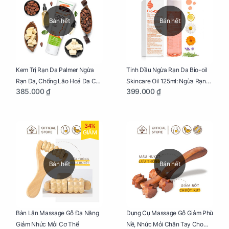
Bán hết
Bán hết
Kem Trị Rạn Da Palmer Ngừa
Tinh Dầu Ngừa Rạn Da Bio-oil
Rạn Da, Chống Lão Hoá Da Cho
Skincare Oil 125ml: Ngừa Rạn
385.000 ₫
399.000 ₫
Mẹ Bầu Tuýp 125g
Da, Chăm Sóc Da Toàn Diện
Cho Mẹ Bầu
34%
GIẢM
Bán hết
Bán hết
Bàn Lăn Massage Gỗ Đa Năng
Dụng Cụ Massage Gỗ Giảm Phù
Giảm Nhức Mỏi Cơ Thể
Nề, Nhức Mỏi Chân Tay Cho