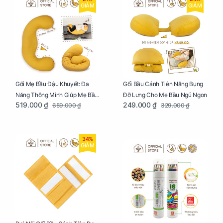
GIẢM
GIẢM
Gối Mẹ Bầu Đậu Khuyết: Đa
Gối Bầu Cánh Tiên Nâng Bụng
Năng Thông Minh Giúp Mẹ Bầu
Đỡ Lưng Cho Mẹ Bầu Ngủ Ngon
519.000 ₫
249.000 ₫
659.000 ₫
329.000 ₫
Ngủ Ngon, Cho Bé Bú Sau Sinh
34%
GIẢM