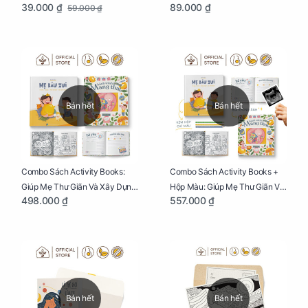
39.000 ₫
89.000 ₫
59.000 ₫
Mẹ Bầu
Bán hết
Bán hết
Combo Sách Activity Books:
Combo Sách Activity Books +
Giúp Mẹ Thư Giãn Và Xây Dựng
Hộp Màu: Giúp Mẹ Thư Giãn Và
498.000 ₫
557.000 ₫
Thai Kỳ Chu Đáo
Xây Dựng Thai Kỳ Chu Đáo
Bán hết
Bán hết