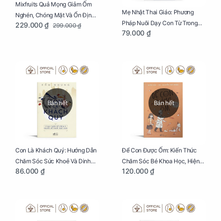
Mixfruits Quả Mọng Giảm Ốm
Mẹ Nhật Thai Giáo: Phương
Nghén, Chóng Mặt Và Ổn Định
Pháp Nuôi Dạy Con Từ Trong
229.000 ₫
299.000 ₫
Huyết Áp Cho Mẹ Bầu Túi 250g
79.000 ₫
Bụng Mẹ
Bán hết
Bán hết
Con Là Khách Quý: Hướng Dẫn
Để Con Được Ốm: Kiến Thức
Chăm Sóc Sức Khoẻ Và Dinh
Chăm Sóc Bé Khoa Học, Hiện
86.000 ₫
120.000 ₫
Dưỡng Cho Bé
Đại