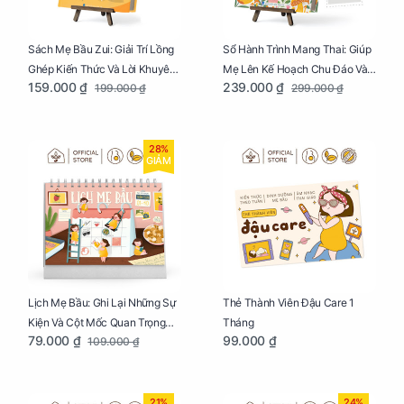
Sách Mẹ Bầu Zui: Giải Trí Lồng
Sổ Hành Trình Mang Thai: Giúp
Ghép Kiến Thức Và Lời Khuyên
Mẹ Lên Kế Hoạch Chu Đáo Và
159.000 ₫
239.000 ₫
199.000 ₫
299.000 ₫
Mang Thai Bổ Ích
Lưu Giữ Kỷ Niệm Mang Thai
28%
GIẢM
Lịch Mẹ Bầu: Ghi Lại Những Sự
Thẻ Thành Viên Đậu Care 1
Kiện Và Cột Mốc Quan Trọng
Tháng
79.000 ₫
99.000 ₫
109.000 ₫
Của Mẹ Và Bé
21%
24%