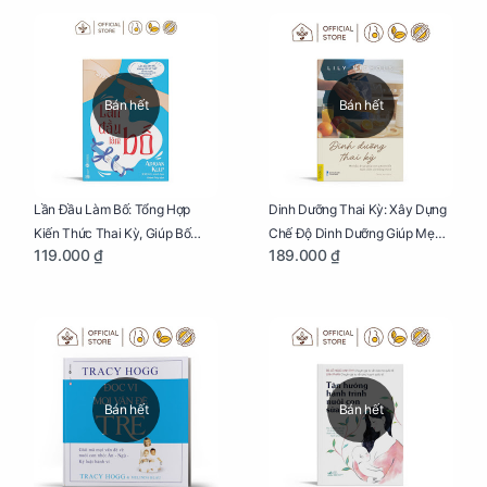
Bán hết
Bán hết
Lần Đầu Làm Bố: Tổng Hợp
Dinh Dưỡng Thai Kỳ: Xây Dựng
Kiến Thức Thai Kỳ, Giúp Bố
Chế Độ Dinh Dưỡng Giúp Mẹ
119.000 ₫
189.000 ₫
Thấu Hiểu Hơn Về Mẹ Bầu Và
Khỏe, Con Yêu Phát Triển Toàn
Quá Trình Phát Triển Của Con
Diện Và Thông Minh
Yêu
Bán hết
Bán hết