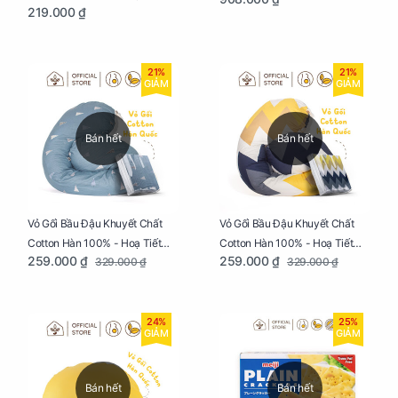
Ngủ Ngon, Cho Bé Bú Sau Sinh
219.000 ₫
Tam Giác
21%
21%
GIẢM
GIẢM
Bán hết
Bán hết
Vỏ Gối Bầu Đậu Khuyết Chất
Vỏ Gối Bầu Đậu Khuyết Chất
Cotton Hàn 100% - Hoạ Tiết
Cotton Hàn 100% - Hoạ Tiết
259.000 ₫
259.000 ₫
329.000 ₫
329.000 ₫
Thông Lạnh
Ziczac
24%
25%
GIẢM
GIẢM
Bán hết
Bán hết