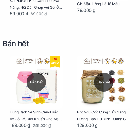
Đai Nối Gối Bầu Cánh Tiên Đa
Chì Màu Hồng Hà 18 Màu
Năng: Nối Dài, Ghép Với Gối Ôm
79.000 ₫
59.000 ₫
89.000 ₫
Dễ Dàng
Bán hết
24%
GIẢM
Bán hết
Bán hết
Dung Dịch Vệ Sinh Crevil Bảo
Bột Ngũ Cốc Cung Cấp Năng
Vệ Cô Bé, Diệt Khuẩn Cho Mẹ
Lượng, Đầy Đủ Dinh Dưỡng Cho
189.000 ₫
129.000 ₫
249.000 ₫
Bầu Chai 100ml
Mẹ Bầu Hũ 250g