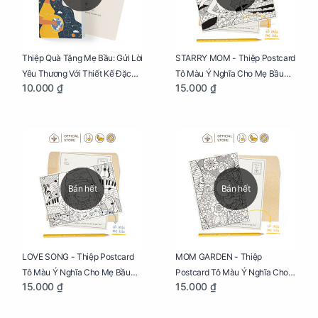
Thiệp Quà Tặng Mẹ Bầu: Gửi Lời
STARRY MOM - Thiệp Postcard
Yêu Thương Với Thiết Kế Đặc
Tô Màu Ý Nghĩa Cho Mẹ Bầu
10.000 ₫
15.000 ₫
Biệt Dành Riêng Cho Mẹ Bầu
Sáng Tạo, Thư Giãn Và Hạnh
Phúc
Bán hết
Bán hết
LOVE SONG - Thiệp Postcard
MOM GARDEN - Thiệp
Tô Màu Ý Nghĩa Cho Mẹ Bầu
Postcard Tô Màu Ý Nghĩa Cho
15.000 ₫
15.000 ₫
Sáng Tạo, Thư Giãn Và Hạnh
Mẹ Bầu Sáng Tạo, Thư Giãn Và
Phúc
Hạnh Phúc