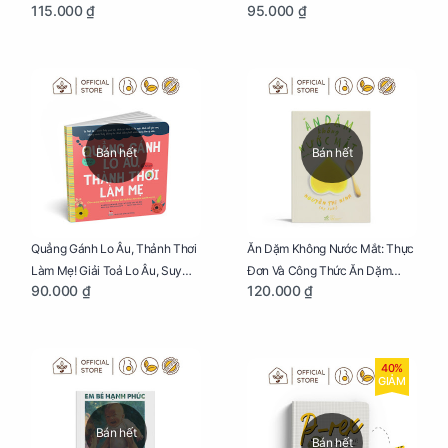
115.000 ₫
95.000 ₫
Thực Nhất Cho Mẹ Bầu
Trẻ Sơ Sinh
Bán hết
Bán hết
Quẳng Gánh Lo Âu, Thảnh Thơi
Ăn Dặm Không Nước Mắt: Thực
Làm Mẹ! Giải Toả Lo Âu, Suy
Đơn Và Công Thức Ăn Dặm
90.000 ₫
120.000 ₫
Nghĩ Tiêu Cực Cho Mẹ
Kiểu Nhật
40%
GIẢM
Bán hết
Bán hết