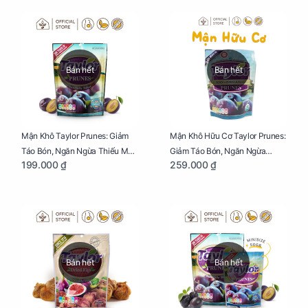
Bán hết
Bán hết
Mận Khô Taylor Prunes: Giảm
Mận Khô Hữu Cơ Taylor Prunes:
Táo Bón, Ngăn Ngừa Thiếu Máu
Giảm Táo Bón, Ngăn Ngừa
199.000 ₫
259.000 ₫
Cho Mẹ Bầu Túi 250g
Thiếu Máu Cho Mẹ Bầu Túi
250g
Bán hết
Bán hết