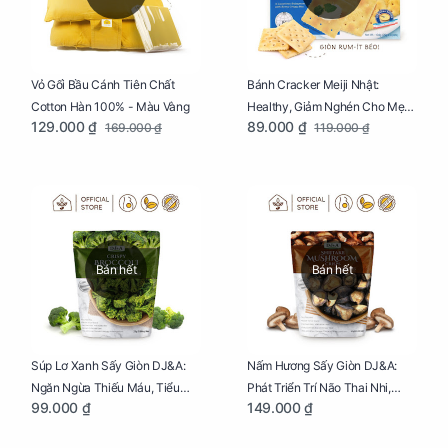
Vỏ Gối Bầu Cánh Tiên Chất
Bánh Cracker Meiji Nhật:
Cotton Hàn 100% - Màu Vàng
Healthy, Giảm Nghén Cho Mẹ
129.000 ₫
89.000 ₫
169.000 ₫
119.000 ₫
Bầu Hộp 104g
Bán hết
Bán hết
Súp Lơ Xanh Sấy Giòn DJ&A:
Nấm Hương Sấy Giòn DJ&A:
Ngăn Ngừa Thiếu Máu, Tiểu
Phát Triển Trí Não Thai Nhi,
99.000 ₫
149.000 ₫
Đường, Dị Tật Thai Nhi Túi 25g
Giảm Mệt Mỏi Cho Mẹ Bầu Túi
65g