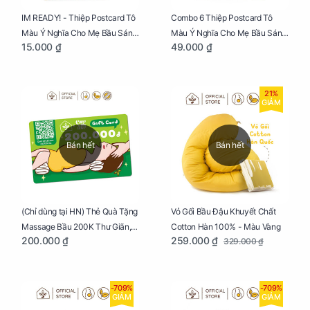
IM READY! - Thiệp Postcard Tô
Combo 6 Thiệp Postcard Tô
Màu Ý Nghĩa Cho Mẹ Bầu Sáng
Màu Ý Nghĩa Cho Mẹ Bầu Sáng
15.000 ₫
49.000 ₫
Tạo, Thư Giãn Và Hạnh Phúc
Tạo, Thư Giãn Và Hạnh Phúc
21%
GIẢM
Bán hết
Bán hết
Vỏ Gối Bầu Đậu Khuyết Chất
(Chỉ dùng tại HN) Thẻ Quà Tặng
Cotton Hàn 100% - Màu Vàng
Massage Bầu 200K Thư Giãn,
259.000 ₫
200.000 ₫
329.000 ₫
Tăng Tuần Hoàn Máu, Ngủ
Ngon
-709%
-709%
GIẢM
GIẢM