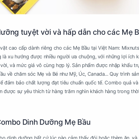
ưỡng tuyệt vời và hấp dẫn cho các Mẹ 
ặt cao cấp dành riêng cho các Mẹ Bầu tại Việt Nam: Mixnut
 là xu hướng được nhiều người ưa chuộng, với những lợi ích 
t vời, và mức giá vô cùng hợp lý. Sản phẩm được nhập khẩu tr
ầu về chăm sóc Mẹ và Bé như Mỹ, Úc, Canada... Quy trình sản
để đảm bảo chất lượng đạt tiêu chuẩn quốc tế. Combo quả và
 được sự yêu thích từ hàng trăm nghìn khách hàng trong thời
Combo Dinh Dưỡng Mẹ Bầu
o dinh dưỡng bất cứ lúc nào cảm thấy đói hoặc thèm ăn, và 