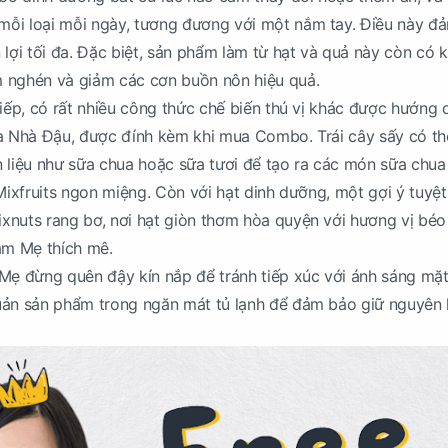
ỗi loại mỗi ngày, tương đương với một nắm tay. Điều này đ
 lợi tối đa. Đặc biệt, sản phẩm làm từ hạt và quả này còn có 
 nghén và giảm các cơn buồn nôn hiệu quả.
tiếp, có rất nhiều công thức chế biến thú vị khác được hướng 
ủa Nhà Đậu, được đính kèm khi mua Combo. Trái cây sấy có t
 liệu như sữa chua hoặc sữa tươi để tạo ra các món sữa chua
Mixfruits ngon miệng. Còn với hạt dinh dưỡng, một gợi ý tuyệt
xnuts rang bơ, nơi hạt giòn thơm hòa quyện với hương vị béo
àm Mẹ thích mê.
Mẹ đừng quên đậy kín nắp để tránh tiếp xúc với ánh sáng mặt 
uản sản phẩm trong ngăn mát tủ lạnh để đảm bảo giữ nguyên