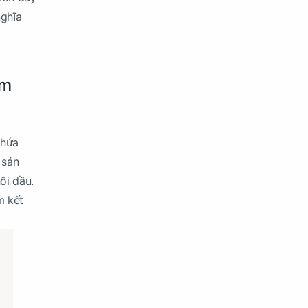
nghĩa
ẩm
chứa
 sản
ôi dầu.
m kết