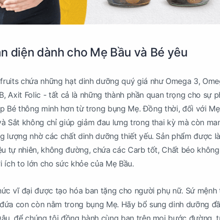
n diện dành cho Mẹ Bầu và Bé yêu
ruits chứa những hạt dinh dưỡng quý giá như Omega 3, Ome
B, Axit Folic - tất cả là những thành phần quan trọng cho sự p
iúp Bé thông minh hơn từ trong bụng Mẹ. Đồng thời, đối với Mẹ
à Sắt không chỉ giúp giảm đau lưng trong thai kỳ mà còn man
g lượng nhờ các chất dinh dưỡng thiết yếu. Sản phẩm được l
ệu tự nhiên, không đường, chứa các Carb tốt, Chất béo không
ợi ích to lớn cho sức khỏe của Mẹ Bầu.
hức vĩ đại được tạo hóa ban tặng cho người phụ nữ. Sứ mệnh 
hi đứa con còn nằm trong bụng Mẹ. Hãy bổ sung dinh dưỡng đ
Đậu, để chúng tôi đồng hành cùng bạn trên mọi bước đường, t