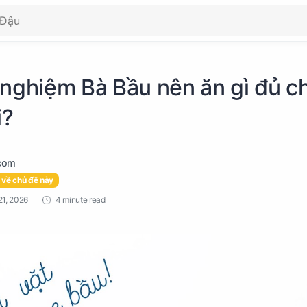
 nghiệm Bà Bầu nên ăn gì đủ c
i?
 về chủ đề này
4 minute read