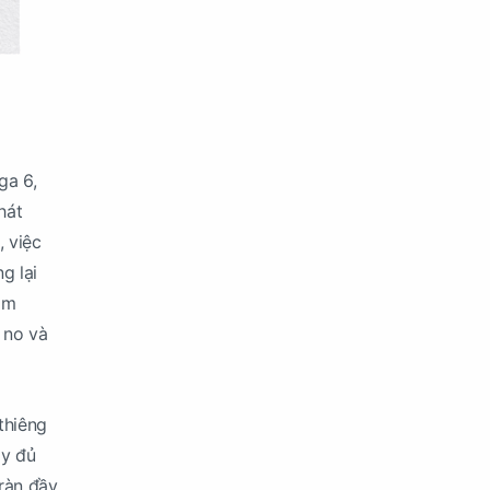
ga 6,
hát
, việc
g lại
àm
 no và
thiêng
ầy đủ
ràn đầy