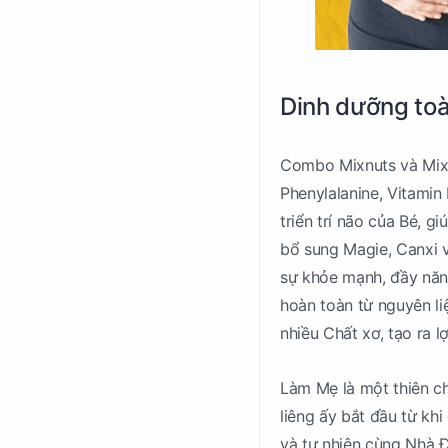
Dinh dưỡng toà
Combo Mixnuts và Mixf
Phenylalanine, Vitamin 
triển trí não của Bé, g
bổ sung Magie, Canxi v
sự khỏe mạnh, đầy năn
hoàn toàn từ nguyên li
nhiều Chất xơ, tạo ra l
Làm Mẹ là một thiên c
liêng ấy bắt đầu từ k
và tự nhiên cùng Nhà 