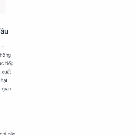
Bầu
s +
không
ực tiếp
 xuất
 hạt
 gian
chỉ cần