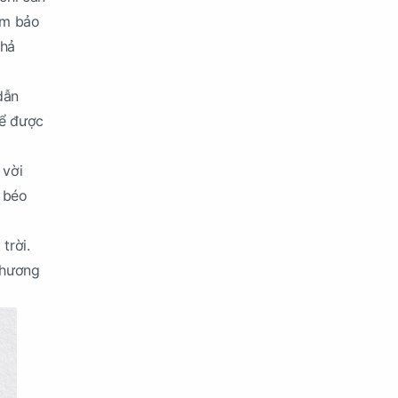
ảm bảo
khả
dẫn
hể được
 vời
 béo
trời.
 hương