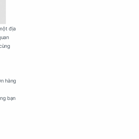
một địa
quan
 cùng
đơn hàng
ằng bạn