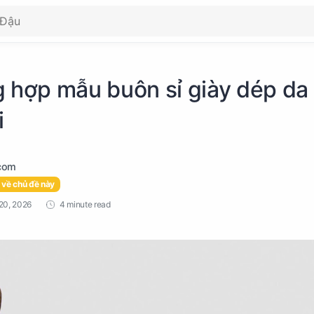
g hợp mẫu buôn sỉ giày dép da 
i
 về chủ đề này
4 minute read