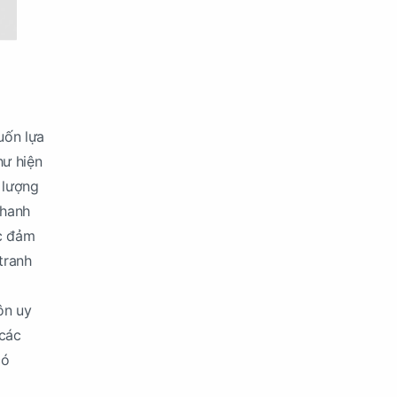
uốn lựa
hư hiện
 lượng
nhanh
ợc đảm
tranh
ôn uy
 các
có