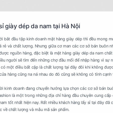
sỉ giày dép da nam tại Hà Nội
ới bắt đầu tập kinh doanh mặt hàng giày dép thì đều mong m
iá rẻ và chất lượng. Nhưng giữa cơ man các cơ sở bán buôn n
 được nguồn hàng, đặc biệt là mặt hàng giày dép da nam chất
hiều người sẽ tìm đến những chợ đầu mối để nhập hàng vì sự 
g có một điều bất cập là chất lượng tại đây đôi khi không đư
cửa hàng cũng na ná nhau do đó cũng sẽ không có tính cạnh 
gười kinh doanh đang chuyển hướng lựa chọn các cơ sở bán bu
ashion là một trong những địa chỉ hàng đầu chuyên cung cấp
am tốt nhất hiện nay. Rất nhiều khách hàng lấy sỉ tại đây đã 
ực về chất lượng và mẫu mã sản phẩm.