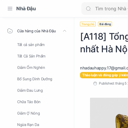
Nhà Đậu
Trang chủ
Bài đăng
Cửa hàng của Nhà Đậu
[A118] Tổn
Tất cả sản phẩm
nhất Hà Nộ
Tất Cả Sản Phẩm
Giảm Ốm Nghén
Thảo luận và đóng góp ý kiến
Bổ Sung Dinh Dưỡng
Giảm Đau Lưng
Chữa Táo Bón
Giảm Ợ Nóng
Ngừa Rạn Da