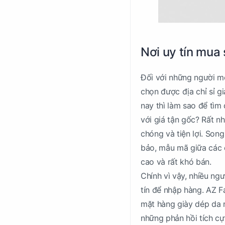
Nơi uy tín mua 
Đối với những người m
chọn được địa chỉ sỉ g
nay thì làm sao để tìm
với giá tận gốc? Rất n
chóng và tiện lợi. Son
bảo, mẫu mã giữa các 
cao và rất khó bán.
Chính vì vậy, nhiều n
tín để nhập hàng. AZ F
mặt hàng giày dép da n
những phản hồi tích c