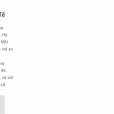
Tế
uy
n. Họ
. Một
 với xu
Tuy
 đa
 và với
 cả