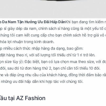
ép Da Nam Tận Hưởng Ưu Đãi Hấp Dẫn
Khi bạn đang tìm kiếm 
ập sỉ giày dép da nam, chính sách sỉ hàng cũng là một yếu tố 
 chúng tôi cam kết cung cấp cho bạn chính sách hỗ trợ giá vô
 hóa lợi nhuận trong kinh doanh.
ấp nhiều cách thức nhập hàng đa dạng, bao gồm:
đặt hàng theo ri, với số lượng tối thiểu chỉ từ 1 ri trở lên.
ọn size tùy ý): Đặc biệt, bạn có lựa chọn mua theo size, với 
 đôi, sau đó từ đơn hàng thứ 2, bạn chỉ cần tối thiểu 10 đôi.
ghe và đáp ứng nhu cầu của khách hàng, đồng thời đảm bảo r
 những ưu đãi hấp dẫn khi hợp tác với chúng tôi.
đầu tại AZ Fashion