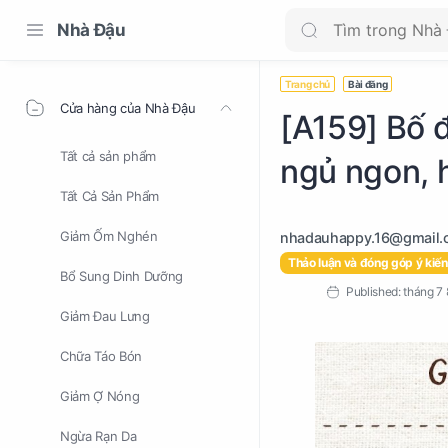
Nhà Đậu
Trang chủ
Bài đăng
Cửa hàng của Nhà Đậu
[A159] Bố đ
Tất cả sản phẩm
ngủ ngon, 
Tất Cả Sản Phẩm
Giảm Ốm Nghén
Thảo luận và đóng góp ý kiến
Bổ Sung Dinh Dưỡng
Giảm Đau Lưng
Chữa Táo Bón
Giảm Ợ Nóng
Ngừa Rạn Da