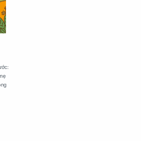
ước:
 mẹ
ông