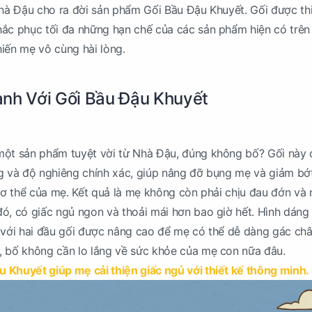
Nhà Đậu cho ra đời sản phẩm Gối Bầu Đậu Khuyết. Gối được th
ắc phục tối đa những hạn chế của các sản phẩm hiện có trên 
iến mẹ vô cùng hài lòng.
nh Với Gối Bầu Đậu Khuyết
một sản phẩm tuyệt vời từ Nhà Đậu, đúng không bố? Gối này
ng và độ nghiêng chính xác, giúp nâng đỡ bụng mẹ và giảm bớ
 cơ thể của mẹ. Kết quả là mẹ không còn phải chịu đau đớn và
ó, có giấc ngủ ngon và thoải mái hơn bao giờ hết. Hình dáng
 với hai đầu gối được nâng cao để mẹ có thể dễ dàng gác châ
, bố không cần lo lắng về sức khỏe của mẹ con nữa đâu.
u Khuyết giúp mẹ cải thiện giấc ngủ với thiết kế thông minh.