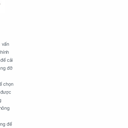
u vấn
chính
 để cải
âng đỡ
để chọn
 được
g
không
ợng để