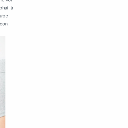
phải là
bước
 con.