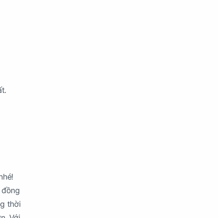
t.
nhé!
n đồng
g thời
n. Với