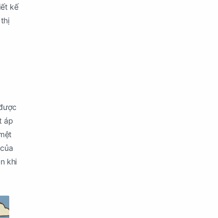
iết kế
thị
 được
t áp
 mệt
 của
n khi