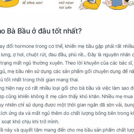
o Bà Bầu ở đâu tốt nhất?
hay đổi hormone trong cơ thể, khiến mẹ bầu gặp phải rất nhiề
ưng, ợ hơi, chuột rút, đau đầu, phù nề... Đây là nguyên nhân 
 trạng mất ngủ thường xuyên. Theo lời khuyên của các bác sĩ,
 ngủ, mẹ bầu nên sử dụng các sản phẩm gối chuyên dụng để n
gủ tốt nhất trong thời gian mang thai.
ờng hiện nay có rất nhiều loại gối cho bà bầu và việc làm sao 
 hợp cũng khiến không ít mẹ cảm thấy khó khăn. Nhiều mẹ mua
tuy nhiên chỉ sử dụng được một thời gian ngắn đã sờn vải, bun
y kích ứng da và mất ngủ thêm do chất lượng bông bên trong 
soạt khó chịu khi trở mình.
đề này và quyết tâm mang đến cho mẹ bầu sản phẩm chất lư