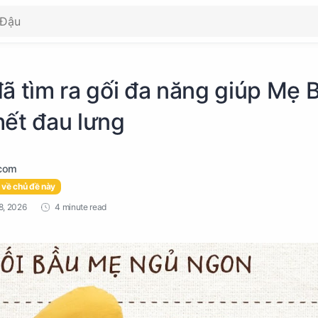
ã tìm ra gối đa năng giúp Mẹ 
hết đau lưng
 về chủ đề này
4 minute read